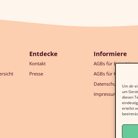
Entdecke
Informiere
Kontakt
AGBs für Expert:inn
rsicht
Presse
AGBs für Kund:innen
Datenschutz
Um dir ei
um Gerät
Impressum
diesen T
eindeuti
erteilst
beeinträc