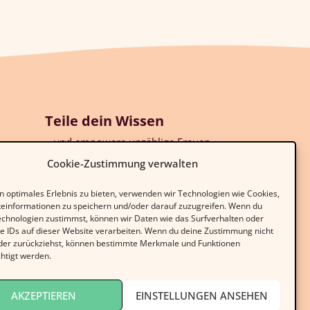
Teile dein Wissen
…und empowere unzählige Frauen,
en
selbestimmte Entscheidungen über
Cookie-Zustimmung verwalten
ihren Körper zu treffen!
n optimales Erlebnis zu bieten, verwenden wir Technologien wie Cookies,
einformationen zu speichern und/oder darauf zuzugreifen. Wenn du
EXPERT:IN WERDEN!
echnologien zustimmst, können wir Daten wie das Surfverhalten oder
ge IDs auf dieser Website verarbeiten. Wenn du deine Zustimmung nicht
 oder zurückziehst, können bestimmte Merkmale und Funktionen
htigt werden.
AKZEPTIEREN
EINSTELLUNGEN ANSEHEN