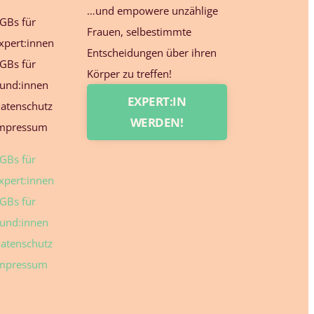
…und empowere unzählige
GBs für
Frauen, selbestimmte
xpert:innen
Entscheidungen über ihren
GBs für
Körper zu treffen!
und:innen
EXPERT:IN
atenschutz
WERDEN!
mpressum
GBs für
xpert:innen
GBs für
und:innen
atenschutz
mpressum