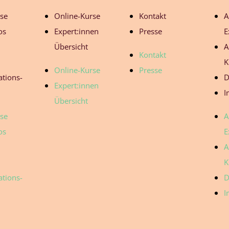
ose
Online-Kurse
Kontakt
A
os
Expert:innen
Presse
E
Übersicht
A
Kontakt
K
Online-Kurse
Presse
tions-
D
Expert:innen
I
Übersicht
ose
A
os
E
A
K
tions-
D
I