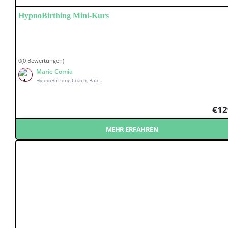
Hyp­no­Birt­hing Mini-Kurs
0(0 Bewertungen)
Marie Comia
HypnoBirthing Coach, Babymassage Kursleiterin, Wochenbett Coach & holistischer Babycoach
€
12
MEHR ERFAHREN