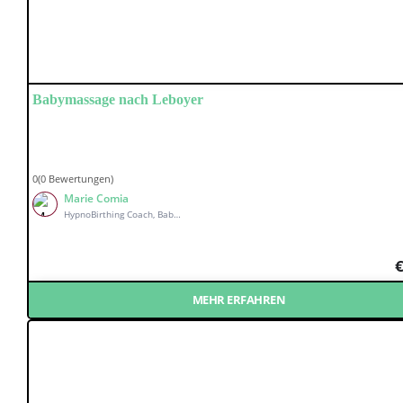
Baby­mas­sa­ge nach Leboyer
0(0 Bewertungen)
Marie Comia
HypnoBirthing Coach, Babymassage Kursleiterin, Wochenbett Coach & holistischer Babycoach
MEHR ERFAHREN