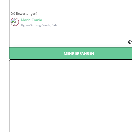
0(0 Bewertungen)
Marie Comia
HypnoBirthing Coach, Babymassage Kursleiterin, Wochenbett Coach & holistischer Babycoach
€
MEHR ERFAHREN