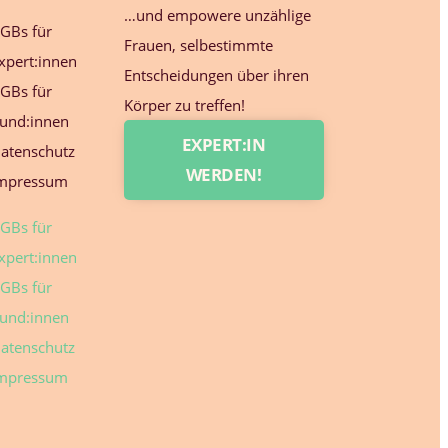
…und empowere unzählige
GBs für
Frauen, selbestimmte
xpert:innen
Entscheidungen über ihren
GBs für
Körper zu treffen!
und:innen
EXPERT:IN
atenschutz
WERDEN!
mpressum
GBs für
xpert:innen
GBs für
und:innen
atenschutz
mpressum