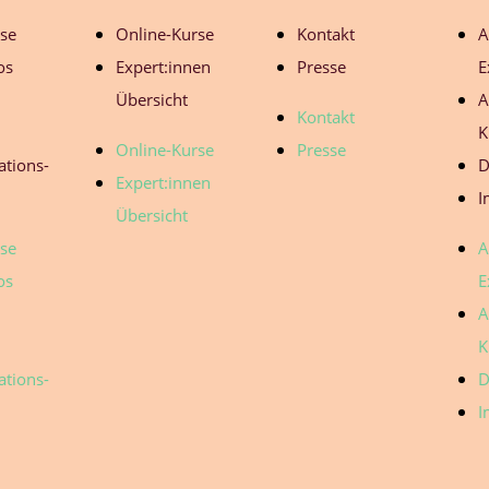
ose
Online-Kurse
Kontakt
A
os
Expert:innen
Presse
E
Übersicht
A
Kontakt
K
Online-Kurse
Presse
ations-
D
Expert:innen
I
Übersicht
ose
A
os
E
A
K
ations-
D
I