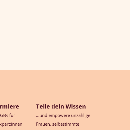
ormiere
Teile dein Wissen
GBs für
…und empowere unzählige
xpert:innen
Frauen, selbestimmte