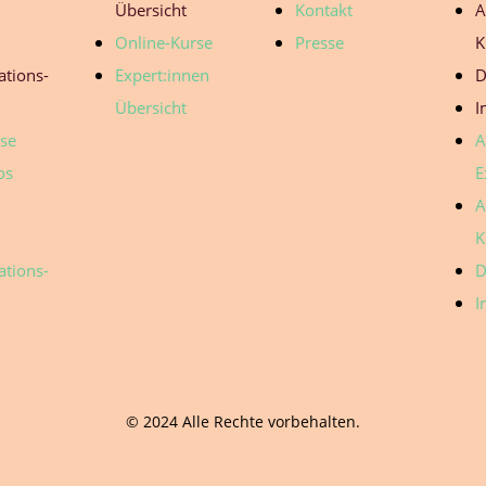
Übersicht
Kontakt
A
Online-Kurse
Presse
K
ations-
Expert:innen
D
Übersicht
I
ose
A
os
E
A
K
ations-
D
I
© 2024 Alle Rechte vorbehalten.