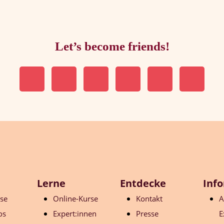
Let’s become friends!
Lerne
Entdecke
Inf
ose
Online-Kurse
Kontakt
A
os
Expert:innen
Presse
E