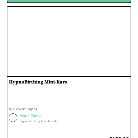
Hyp­no­Birt­hing Mini-Kurs
0(0 Bewertungen)
Marie Comia
HypnoBirthing Coach, Babymassage Kursleiterin, Wochenbett Coach & holistischer Babycoach