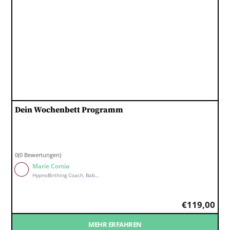
Dein Wochen­bett Programm
0(0 Bewertungen)
Marie Comia
HypnoBirthing Coach, Babymassage Kursleiterin, Wochenbett Coach & holistischer Babycoach
€
119,00
MEHR ERFAHREN