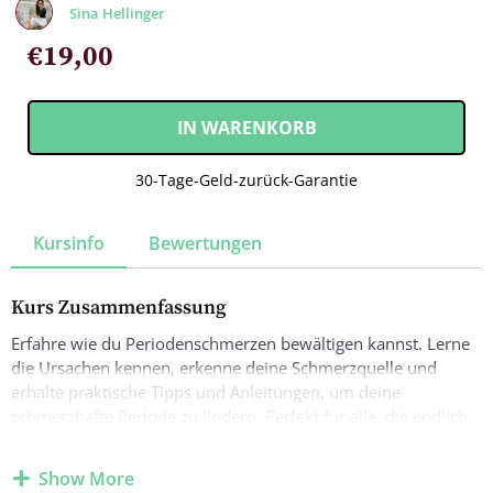
Sina Hellinger
€
19,00
IN WARENKORB
30-Tage-Geld-zurück-Garantie
Kursinfo
Bewertungen
Kurs Zusammenfassung
Erfahre wie du Periodenschmerzen bewältigen kannst. Lerne
die Ursachen kennen, erkenne deine Schmerzquelle und
erhalte praktische Tipps und Anleitungen, um deine
schmerzhafte Periode zu lindern. Perfekt für alle, die endlich
etwas gegen ihre Menstruationsschmerzen unternehmen
möchten.
Show More