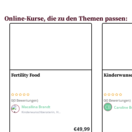
Online-Kurse, die zu den Themen passen:
Fertility Food
Kinderwunsc
0(0 Bewertungen)
0(0 Bewertungen)
CB
Macallina Brandt
Caroline B
Kinderwunschberaterin, Hormon Health Coach, Ernährungsberaterin
€
49,99