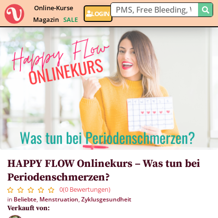
Online-Kurse
LOGIN
Magazin
SALE
HAPPY FLOW Onlinekurs – Was tun bei
Periodenschmerzen?
0(0 Bewertungen)
in
Beliebte
,
Menstruation
,
Zyklusgesundheit
Verkauft von: