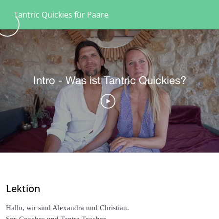
Tantric Quickies für Paare
Einleitung
0/2
Über Tantric Quickies
02:22
Was ist Tantra?
06:03
Eye-Gazing
0/2
Yab-Yum-Sitz
0/2
Herz-Aktivierung
0/2
Brustmassage
0/2
Lektion
Hodenmassage
0/2
Hallo, wir sind Alexandra und Christian.