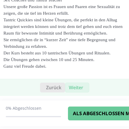
Sex Coaches und Tantra Teacher
Yoni Cuppen / Lingam Cuppen
0/2
Unsere große Passion ist es Frauen und Paaren eine Sexualität zu
zeigen, die sie tief im Herzen erfüllt.
Yoni Worshipping / Lingam Worshipping
0/2
Tantric Quickies sind kleine Übungen, die perfekt in den Alltag
integriert werden können und trotz dem tief gehen und euch einen
Couple Meditation
0/2
Raum für bewusste Intimität und Berührung ermöglichen.
Sie ermöglichen dir in “kurzer Zeit” eine tiefe Begegnung und
Touching for your own pleasure
0/2
Verbindung zu erfahren.
Der Kurs besteht aus 10 tantrischen Übungen und Ritualen.
Finding the Meeting Point
0/2
Die Übungen gehen zwischen 10 und 25 Minuten.
Ganz viel Freude dabei.
Zurück
Weiter
0%
Abgeschlossen
ALS ABGESCHLOSSEN 