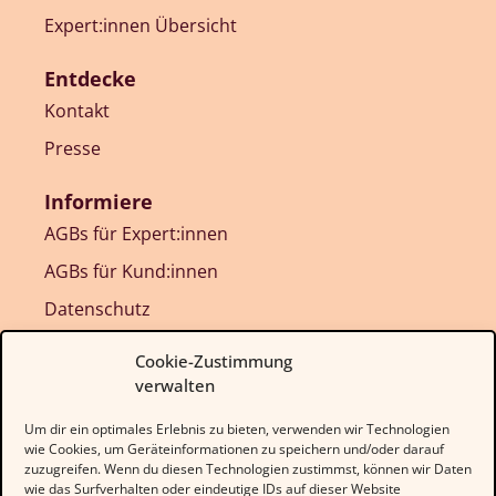
Expert:innen Übersicht
Entdecke
Kontakt
Presse
Informiere
AGBs für Expert:innen
AGBs für Kund:innen
Datenschutz
Impressum
Cookie-Zustimmung
verwalten
Teile dein Wissen
…und empowere unzählige Frauen, selbestimmte
Um dir ein optimales Erlebnis zu bieten, verwenden wir Technologien
Entscheidungen über ihren Körper zu treffen!
wie Cookies, um Geräteinformationen zu speichern und/oder darauf
zuzugreifen. Wenn du diesen Technologien zustimmst, können wir Daten
EXPERT:IN WERDEN!
wie das Surfverhalten oder eindeutige IDs auf dieser Website