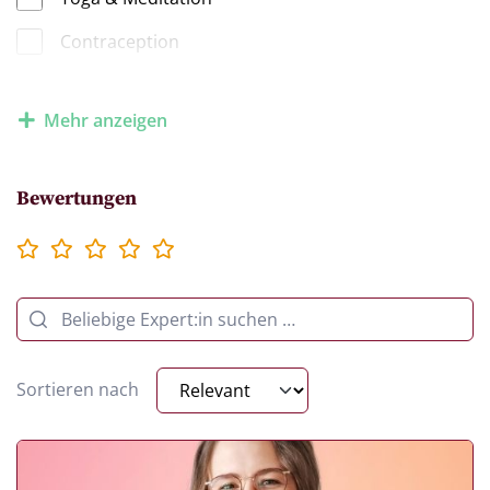
Contraception
Sports
Mehr anzeigen
Spirituality
Sexuality
Bewertungen
Sortieren nach