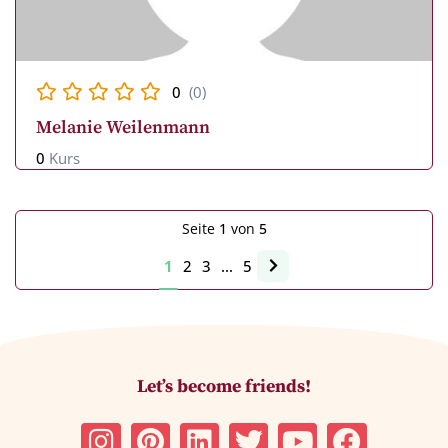
0
(0)
Melanie Weilenmann
0
Kurs
Seite
1
von
5
1
2
3
…
5
Let’s become friends!