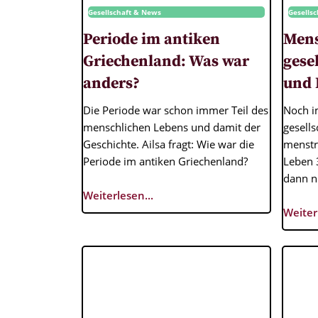
Gesellschaft & News
Gesells
Periode im antiken
Mens
Griechenland: Was war
gese
anders?
und 
Die Periode war schon immer Teil des
Noch i
menschlichen Lebens und damit der
gesells
Geschichte. Ailsa fragt: Wie war die
menstr
Periode im antiken Griechenland?
Leben 
dann n
Weiterlesen...
Weiter