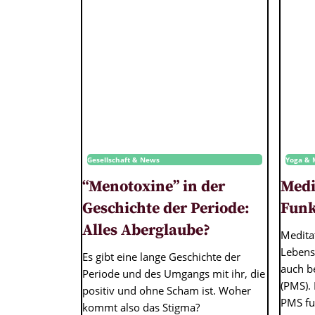
Gesellschaft & News
Yoga & 
“Menotoxine” in der
Medi
Geschichte der Periode:
Funk
Alles Aberglaube?
Meditat
Lebenss
Es gibt eine lange Geschichte der
auch b
Periode und des Umgangs mit ihr, die
(PMS). 
positiv und ohne Scham ist. Woher
PMS fu
kommt also das Stigma?