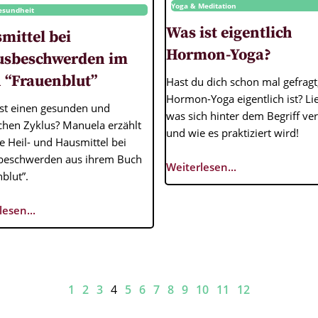
Yoga & Meditation
esundheit
Was ist eigentlich
mittel bei
Hormon-Yoga?
usbeschwerden im
 “Frauenblut”
Hast du dich schon mal gefragt
Hormon-Yoga eigentlich ist? Lie
lst einen gesunden und
was sich hinter dem Begriff ver
ichen Zyklus? Manuela erzählt
und wie es praktiziert wird!
e Heil- und Hausmittel bei
beschwerden aus ihrem Buch
Weiterlesen...
blut”.
lesen...
1
2
3
4
5
6
7
8
9
10
11
12