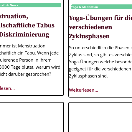
chaft & News
Yoga & Meditation
truation,
Yoga-Übungen für di
llschaftliche Tabus
verschiedenen
Diskriminierung
Zyklusphasen
mmer ist Menstruation
So unterschiedlich die Phasen 
chaftlich ein Tabu. Wenn jede
Zyklus sind, so gibt es verschi
uierende Person in ihrem
Yoga-Übungen welche besonde
3000 Tage blutet, warum wird
geeignet für die verschiedenen
icht darüber gesprochen?
Zyklusphasen sind.
lesen...
Weiterlesen...