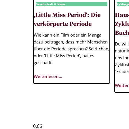
Gesellschaft & News
Zyklusg
‚Little Miss Period‘: Die
Haus
verkörperte Periode
Zykl
Buch
Wie kann ein Film oder ein Manga
dazu beitragen, dass mehr Menschen
Du wil
über die Periode sprechen? Seiri-chan,
natürl
oder ‘Little Miss Period’, hat es
uns ihr
geschafft.
Zyklus
“Frauen
Weiterlesen...
Weiter