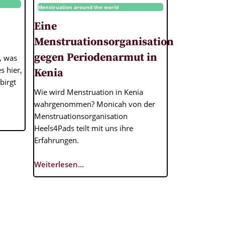
Menstruation around the world
Eine
Menstruationsorganisation
gegen Periodenarmut in
, was
s hier,
Kenia
birgt
Wie wird Menstruation in Kenia
wahrgenommen? Monicah von der
Menstruationsorganisation
Heels4Pads teilt mit uns ihre
Erfahrungen.
Weiterlesen...