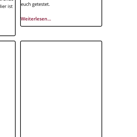
euch getestet.
er ist
Weiterlesen...