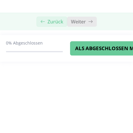
Westen: Was du noch tun kannst 🧘🏼‍♀️
Zurück
Weiter
0%
Abgeschlossen
ALS ABGESCHLOSSEN 