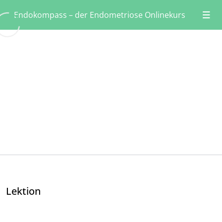
Endokompass – der Endometriose Onlinekurs
Willkommen: Starte bitte hier 👋🏼
0/4
Willkommen
11:30
Hinweis
02:16
Endomindset
11:42
Meine Geschichte
00:00
Norden: Ausgangslage & Problem 😧
Osten: Was bietet die Schulmedizin 💊
Lektion
Süden: Stärken der Komplementärmedizin 🌿