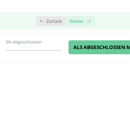
Westen: Was du noch tun kannst 🧘🏼‍♀️
Zurück
Weiter
0%
Abgeschlossen
ALS ABGESCHLOSSEN 