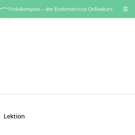
Endokompass – der Endometriose Onlinekurs
Willkommen: Starte bitte hier 👋🏼
0/4
Willkommen
11:30
Hinweis
02:16
Endomindset
11:42
Meine Geschichte
00:00
Norden: Ausgangslage & Problem 😧
Osten: Was bietet die Schulmedizin 💊
Lektion
Süden: Stärken der Komplementärmedizin 🌿