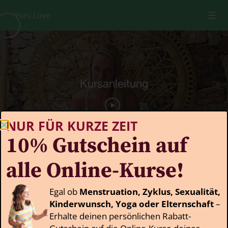
Yoni Love
Einführung
0/2
Einführung
06:00
Kursanleitung
02:56
Deine strahlende Sexualität
0/3
NUR FÜR KURZE ZEIT
10% Gutschein auf
Befreie Dich selbst
0/2
alle Online-Kurse!
Selflove & Bodylove
0/5
Yoni Love
0/2
Egal ob
Menstruation, Zyklus, Sexualität,
Lektion
Kinderwunsch, Yoga oder Elternschaft
–
Self Pleasure
0/3
Erhalte deinen persönlichen Rabatt-
Gutschein auf die Online-Kurse deiner