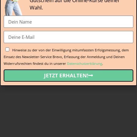
Dein göttlicher Tempel
0/2
Wahl.
Zurück
Weiter
Celebration
0/1
0%
Abgeschlossen
ALS ABGESCHLOSSEN 
Hinweise zu der von der Einwilligung mitumfassten Erfolgsmessung, dem
Einsatz des Newsletter-Service Brevo, Erfassung der Anmeldung und Deinen
Widerrufsrechten findest du in unserer
Datenschutzerklärung
.
JETZT ERHALTEN!