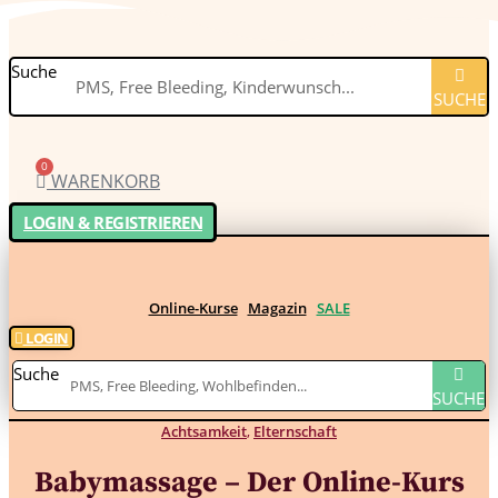
Suche
SUCHE
0
WARENKORB
LOGIN & REGISTRIEREN
Online-Kurse
Magazin
SALE
LOGIN
Suche
SUCHE
Achtsamkeit
,
Elternschaft
Babymassage – Der Online-Kurs