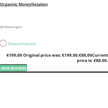
Orgas­mic Moneyfestation
0(0 Bewertungen)
Pleasure Queen Eva
€
199,00
Original price was: €199,00.
€
88,00
Current
price is: €88,00.
MEHR ERFAHREN