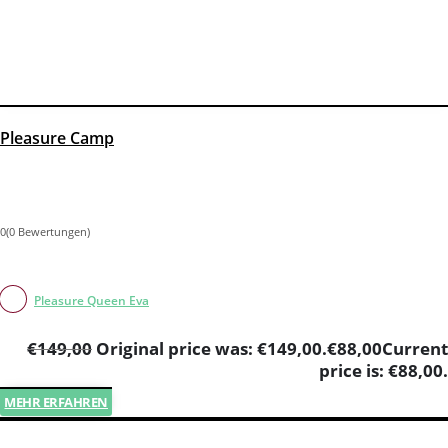
Plea­su­re Camp
0(0 Bewertungen)
Pleasure Queen Eva
€
149,00
Original price was: €149,00.
€
88,00
Current
price is: €88,00.
MEHR ERFAHREN