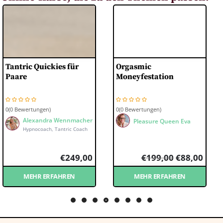
Orgas­mic
Plea­su­re Camp
Moneyfestation
0(0 Bewertungen)
0(0 Bewertungen)
Pleasure Queen Eva
Pleasure Queen Eva
€
199,00
€
88,00
€
149,00
€
88,00
MEHR ERFAHREN
MEHR ERFAHREN