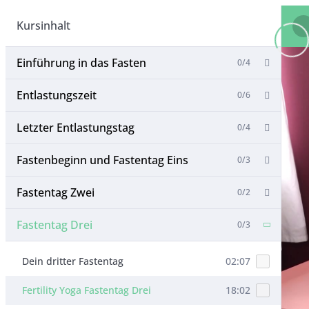
Kursinhalt
Einführung in das Fasten
0/4
Entlastungszeit
0/6
Letzter Entlastungstag
0/4
Fastenbeginn und Fastentag Eins
0/3
Fastentag Zwei
0/2
Fastentag Drei
0/3
Dein dritter Fastentag
02:07
Fertility Yoga Fastentag Drei
18:02