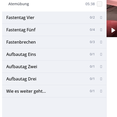
Atemübung
05:38
Fastentag Vier
0/2
Fastentag Fünf
0/4
Fastenbrechen
0/3
Aufbautag Eins
0/1
Aufbautag Zwei
0/1
Aufbautag Drei
0/1
Wie es weiter geht…
0/1