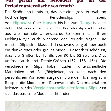
Was gefällt mir besonders gut an der
Periodenunterwäsche von femtis?
Das Schöne an femtis ist, dass sie eine große Auswahl an
hochwertigen Periodenslips haben.
Highwaist
Hipster
Tanga
Von
über
bis hin zum
ist alles
dabei. Mit oder ohne Spitze. Die Periodenslips sehen also
aus wie normale Unterwäsche. So können alle ihren
Lieblings-Style auch während der Periode tragen. Die
meisten Slips sind klassisch in schwarz, es gibt aber auch
ein dunkelrotes oder graues Modell. Besonders schön ist,
dass die Größen bei femtis von 30 bis 52 reichen. Dies
umfasst auch drei Teenie-Größen (152, 158, 164). Die
verschiedenen Slips haben zudem unterschiedliche
Materialien und Saugfähigkeiten, so kann nach den
persönlichen Vorlieben ausgewählt werden. Ich mag zum
Beispiel die Modelle mit Baumwolle als Obermaterial am
Vergleichstabelle aller femtis-Slips
liebsten. Mit der
lässt
sich das passende Modell leicht finden.