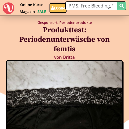
Online-Kurse
LOGIN
Magazin
SALE
Gesponsert
,
Periodenprodukte
Produkttest:
Periodenunterwäsche von
femtis
von
Britta