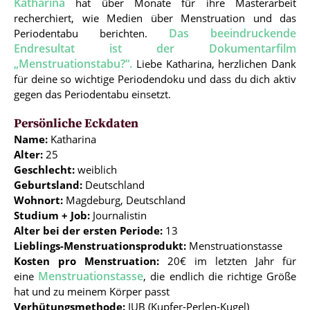
Katharina
hat über Monate für ihre Masterarbeit
recherchiert, wie Medien über Menstruation und das
Das beeindruckende
Periodentabu berichten.
Endresultat ist der Dokumentarfilm
„Menstruationstabu?“.
Liebe Katharina, herzlichen Dank
für deine so wichtige Periodendoku und dass du dich aktiv
gegen das Periodentabu einsetzt.
Persönliche Eckdaten
Name:
Katharina
Alter:
25
Geschlecht:
weiblich
Geburtsland:
Deutschland
Wohnort:
Magdeburg, Deutschland
Studium + Job:
Journalistin
Alter bei der ersten Periode:
13
Lieblings-Menstruationsprodukt:
Menstruationstasse
Kosten pro Menstruation:
20€ im letzten Jahr für
Menstruationstasse
eine
, die endlich die richtige Größe
hat und zu meinem Körper passt
Verhütungsmethode:
IUB (Kupfer-Perlen-Kugel)