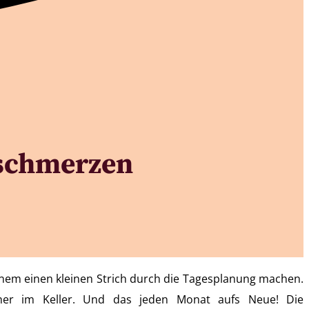
lschmerzen
nem einen kleinen Strich durch die Tagesplanung machen.
her im Keller. Und das jeden Monat aufs Neue! Die