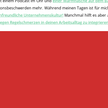
mit einem Podcast im Ohr und
einer Wärmflasche auf dem B
ationsbeschwerden mehr. Während meinen Tagen ist für mich 
nfreundliche Unternehmenskultur!
Manchmal hilft es aber 
gegen Regelschmerzen in deinen Arbeitsalltag zu integriere